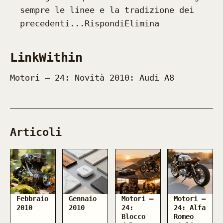
sempre le linee e la tradizione dei
precedenti...RispondiElimina
LinkWithin
Motori — 24: Novità 2010: Audi A8
Articoli
Febbraio
Gennaio
Motori —
Motori —
2010
2010
24:
24: Alfa
Blocco
Romeo