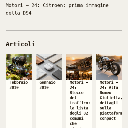
Motori — 24: Citroen: prima immagine
della DS4
Articoli
Febbraio
Gennaio
Motori —
Motori —
2010
2010
24:
24: Alfa
Blocco
Romeo
del
Giulietta,
traffico:
dettagli
la lista
sulla
degli 82
piattaforma
comuni
conpact
che