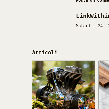
Posta un comme
LinkWithi
Motori — 24: 
Articoli